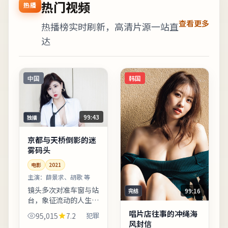
热门视频
热播
查看更多
热播榜实时刷新，高清片源一站直
达
中国
韩国
99:43
独播
京都与天桥倒影的迷
雾码头
电影
2021
主演：
薛景求、胡歌 等
镜头多次对准车窗与站
99:16
完结
台，象征流动的人生与
暂停的决心。影像质感
唱片店往事的冲绳海
95,015
7.2
犯罪
接近胶片颗粒感，画面
风封信