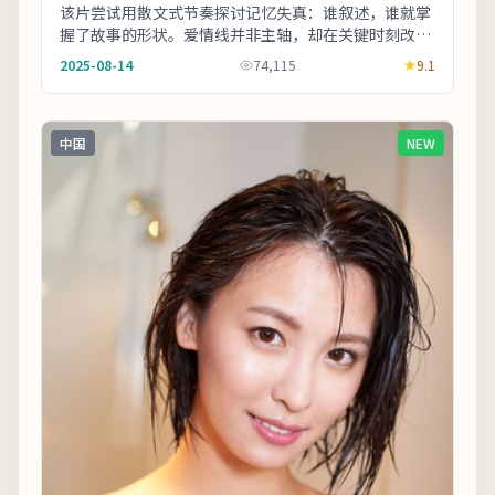
该片尝试用散文式节奏探讨记忆失真：谁叙述，谁就掌
握了故事的形状。爱情线并非主轴，却在关键时刻改变
主角的行动轨迹。片尾字幕包含幕后花絮名单，影迷
2025-08-14
74,115
9.1
可...
中国
NEW