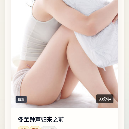
93分钟
臻彩
冬至钟声归来之前