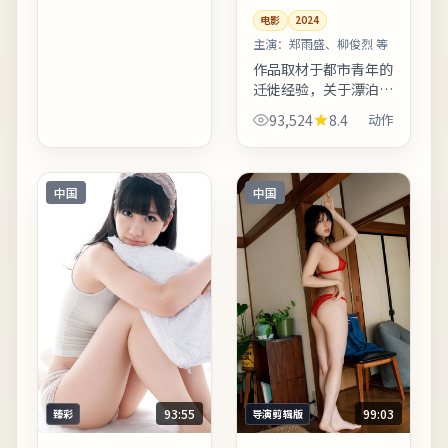
颗粒与雨景结合氛围出
电影
2024
众。适合晚间完整观
看，配合大屏与环绕声
主演：
郑雨盛、柳俊烈 等
更能体...
作品取材于都市青年的
迁徙经验，关于漂泊、
归属与自我和解。人物
93,524
8.4
动作
行走路线经过精心设
计，反复出现的十字路
口象征抉择。上线之后
口碑分化属正常现象，
中国
中国
建议亲...
93:55
99:03
臻彩
导演剪辑版