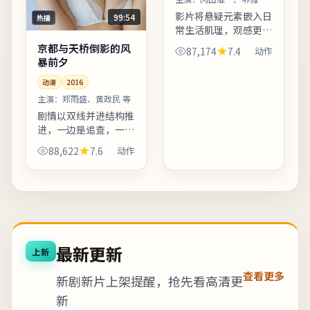
等
影片将悬疑元素嵌入日
99:54
热播
常生活肌理，观感更接
近「都市寓言」。人物
京都与天桥倒影的风
87,174
7.4
动作
行走路线经过精心设
暴前夕
计，反复出现的十字路
动漫
2016
口象征抉择。友情提
示：部分镜头闪烁较
主演：
郑雨盛、黄政民 等
快，光敏人...
剧情以双线并进结构推
进，一边是追查，一边
是救赎，最终在暴雨夜
88,622
7.6
动作
汇合。片中地名与季节
意象反复出现，构成理
解人物动机的重要线
索。剧情信息与人物关
系可在...
最新更新
上新
查看更多
新剧新片上架提醒，抢先看高清更
新