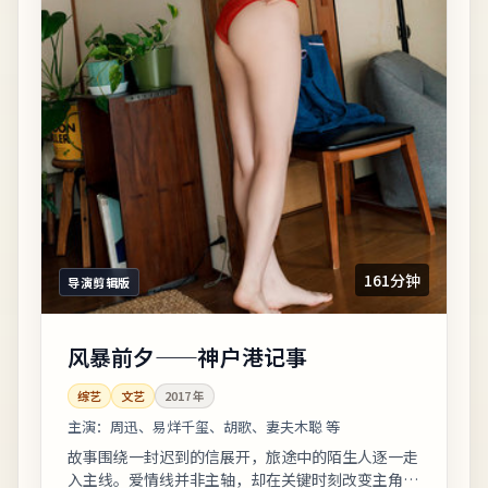
161分钟
导演剪辑版
风暴前夕——神户港记事
综艺
文艺
2017
年
主演：
周迅、易烊千玺、胡歌、妻夫木聪 等
故事围绕一封迟到的信展开，旅途中的陌生人逐一走
入主线。爱情线并非主轴，却在关键时刻改变主角的