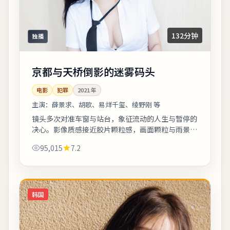
132分钟
独播
京都与天桥倒影的迷雾码头
电影
犯罪
2021
年
主演：
薛景求、胡歌、易烊千玺、绫野刚 等
镜头多次对准车窗与站台，象征流动的人生与暂停的
决心。影像质感接近胶片颗粒感，画面颗粒与雨景结
合氛围出众。适合晚间完整观看，配合大屏与环绕声
95,015
7.2
更能体会声音细节。《京都与天桥倒影的迷...
韩国