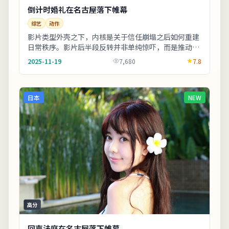
倒计时婚礼在名古屋落下帷幕
综艺
动作
影片类型外壳之下，内核是关于信任崩塌之后如何重建
日常秩序。影片后半段反转并非单纯惊吓，而是推动人
物完成性格蜕变。整体来看，这是一部类型元素清
2025-11-19
7,680
7.8
晰、...
日本
NEW
高分
回声法庭在名古屋落下帷幕