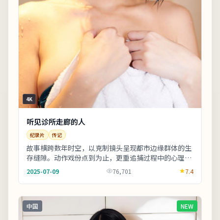
4K
听见诊所走廊的人
纪录片
传记
故事横跨数年时空，以克制镜头呈现都市边缘群体的生
存缝隙。动作戏份点到为止，更重追捕过程中的心理博
弈。上线之后口碑分化属正常现象，建议亲自观看并
2025-07-09
76,701
7.4
形...
中国
NEW