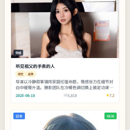
完结
听见祖父的手表的人
综艺
战争
导演以冷静叙事铺陈家庭伦理命题，情感张力在细节对
白中缓慢升温。摄影团队在冷暖色调切换上做足功课，
城市霓虹与陋巷昏灯对比鲜明。影片中出现的地标多
2025-06-18
5,818
7.2
为...
日本
NEW