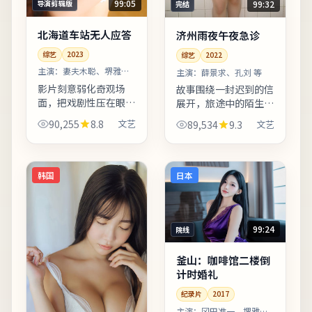
99:05
99:32
导演剪辑版
完结
北海道车站无人应答
济州雨夜午夜急诊
综艺
2023
综艺
2022
主演：
妻夫木聪、堺雅人
主演：
薛景求、孔刘 等
等
影片刻意弱化奇观场
故事围绕一封迟到的信
面，把戏剧性压在眼神
展开，旅途中的陌生人
与停顿之间。叙事视角
逐一走入主线。叙事视
90,255
8.8
文艺
89,534
9.3
文艺
在不同章节切换，观众
角在不同章节切换，观
需留意时间标注以免迷
众需留意时间标注以免
路。剧情信息与人物关
迷路。适合喜欢细腻叙
系可在二刷时解锁更多
事与现实质感的观众；
韩国
日本
前后呼...
若追...
99:24
院线
釜山：咖啡馆二楼倒
计时婚礼
纪录片
2017
主演：
冈田准一、堺雅人