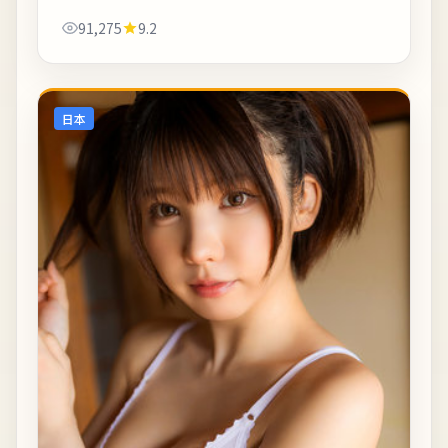
行动轨迹。剧情信息与人物关系可在二刷时解锁更多
91,275
9.2
前后呼应。《风暴前夕——神户港记事》是...
日本