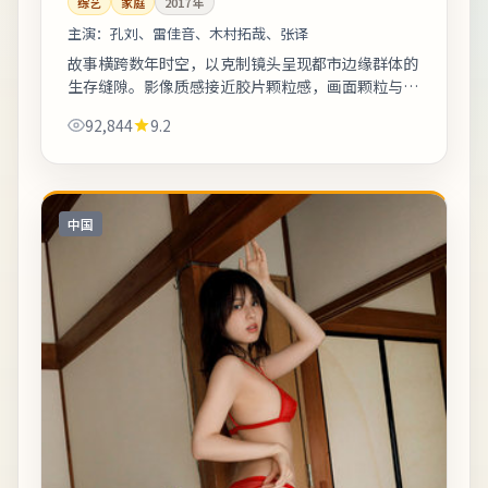
综艺
家庭
2017
年
主演：
孔刘、雷佳音、木村拓哉、张译
故事横跨数年时空，以克制镜头呈现都市边缘群体的
生存缝隙。影像质感接近胶片颗粒感，画面颗粒与雨
景结合氛围出众。适合晚间完整观看，配合大屏与环
92,844
9.2
绕声更能体会声音细节。《冬至钟声归来之...
中国