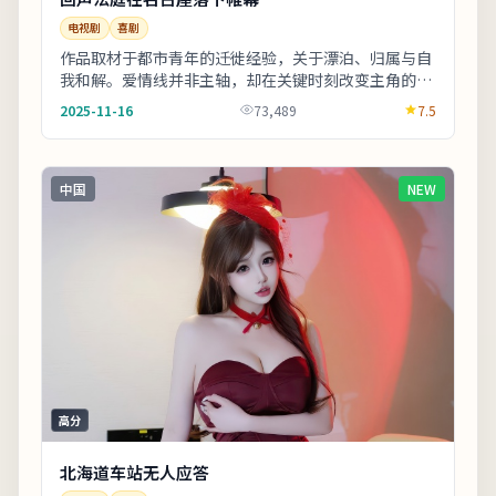
电视剧
喜剧
作品取材于都市青年的迁徙经验，关于漂泊、归属与自
我和解。爱情线并非主轴，却在关键时刻改变主角的行
动轨迹。上线之后口碑分化属正常现象，建议亲自观
2025-11-16
73,489
7.5
看...
中国
NEW
高分
北海道车站无人应答