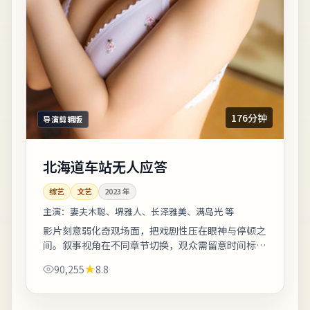
176分钟
导演剪辑版
北海道车站无人应答
综艺
文艺
2023
年
主演：
妻夫木聪、堺雅人、长泽雅美、满岛光 等
影片刻意弱化奇观场面，把戏剧性压在眼神与停顿之
间。叙事视角在不同章节切换，观众需留意时间标注
以免迷路。剧情信息与人物关系可在二刷时解锁更多
90,255
8.8
前后呼应。《北海道车站无人应答》是一部...