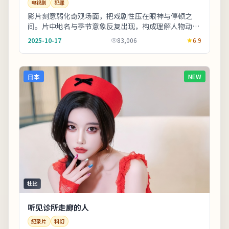
电视剧
犯罪
影片刻意弱化奇观场面，把戏剧性压在眼神与停顿之
间。片中地名与季节意象反复出现，构成理解人物动机
的重要线索。剧情信息与人物关系可在二刷时解锁更多
2025-10-17
83,006
6.9
前...
日本
NEW
杜比
听见诊所走廊的人
纪录片
科幻