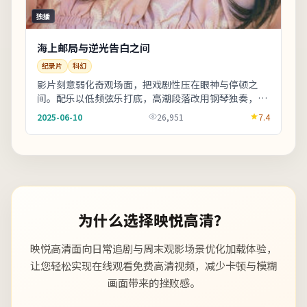
独播
海上邮局与逆光告白之间
纪录片
科幻
影片刻意弱化奇观场面，把戏剧性压在眼神与停顿之
间。配乐以低频弦乐打底，高潮段落改用钢琴独奏，情
绪克制而有后劲。适合晚间完整观看，配合大屏与环绕
2025-06-10
26,951
7.4
声...
为什么选择映悦高清？
映悦高清面向日常追剧与周末观影场景优化加载体验，
让您轻松实现在线观看免费高清视频，减少卡顿与模糊
画面带来的挫败感。