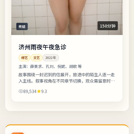
150分钟
完结
济州雨夜午夜急诊
综艺
文艺
2022
年
主演：
薛景求、孔刘、倪妮、胡歌 等
故事围绕一封迟到的信展开，旅途中的陌生人逐一走
入主线。叙事视角在不同章节切换，观众需留意时间
标注以免迷路。适合喜欢细腻叙事与现实质感的观
89,534
9.3
众；若追求纯爽片场面需自行权衡。《济州雨...