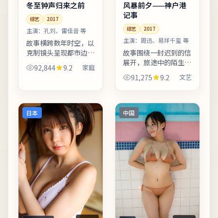
冬至钟声归来之前
风暴前夕——神户港
记事
综艺
2017
综艺
2017
主演：
孔刘、雷佳音 等
主演：
周迅、易烊千玺 等
故事横跨数年时空，以
克制镜头呈现都市边缘
故事围绕一封迟到的信
群体的生存缝隙。影像
展开，旅途中的陌生人
92,844
9.2
家庭
质感接近胶片颗粒感，
逐一走入主线。爱情线
91,275
9.2
文艺
画面颗粒与雨景结合氛
并非主轴，却在关键时
围出众。适合晚间完整
刻改变主角的行动轨
观看，配合大屏与环绕
迹。剧情信息与人物关
声更...
系可在二刷时解锁更多
日本
中国
前后呼...