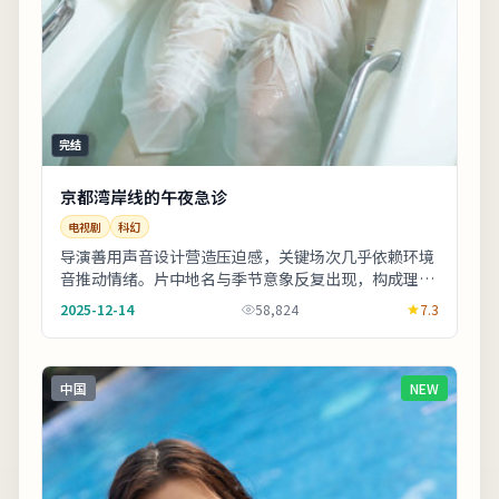
完结
京都湾岸线的午夜急诊
电视剧
科幻
导演善用声音设计营造压迫感，关键场次几乎依赖环境
音推动情绪。片中地名与季节意象反复出现，构成理解
人物动机的重要线索。适合晚间完整观看，配合大屏
2025-12-14
58,824
7.3
与...
中国
NEW